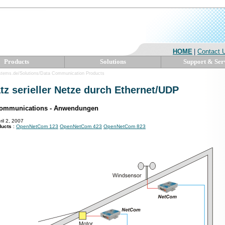
HOME
|
Contact 
Products
Solutions
Support & Ser
stems.de/Solutions/Data Communication Products
tz serieller Netze durch Ethernet/UDP
Communications - Anwendungen
ril 2, 2007
ducts
:
OpenNetCom 123
OpenNetCom 423
OpenNetCom 823