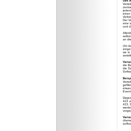
Das B
Vertei
zentr
jedem
einen
Verbi
Der V
eine 
und da
Aller
selbst
an die
Um da
einge
sie i
seriel
Varia
die B
die D
Softw
Beisp
Verte
gefil
etwas
Event
Dieje
423 a
423. 
werde
vorge
Varia
überw
aufba