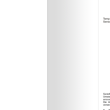
Serie
Umste
anzus
Die k
verwe