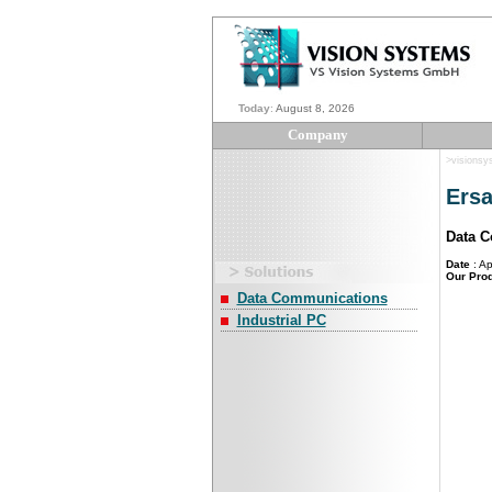
Today
:
August 8, 2026
Company
>visionsy
Ersa
Data 
Date
: Ap
Our Pro
Data Communications
Industrial PC