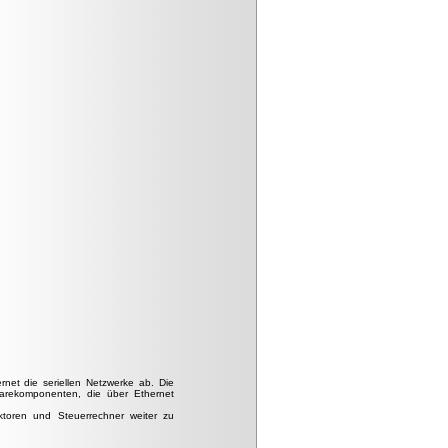
rnet die seriellen Netzwerke ab. Die
warekomponenten, die über Ethernet
Aktoren und Steuerrechner weiter zu