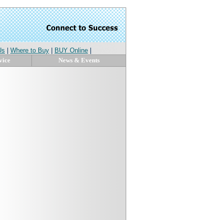
Us
|
Where to Buy
|
BUY Online
|
vice
News & Events