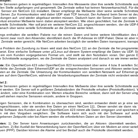
eispiel:
lte Sensoren geben in regelmäßigen Intervallen ihre Messwerte über ihre serielle Schnittstelle a
alen Stelle aufgefangen und gesammelt. Die Zentrale selbst hat keinen Netzwerkanschluß. Für di
 Sensor ein NetCom 111 installiert. Dieser empfängt die Meßwerte über seine serielle Schnittst
 Server. Zur Kommunikation wird dabei UDP statt TCP benutzt. Der Aufwand beim Server ist deutl
ndungen auf- und wieder abgebaut werden müssen. Dadurch kann der Server Daten von vielen
erlust einzelner Meßwerte kann dabei akzeptiert werden. Wie oben geschildert, hat die Zentrale
serielle Schnittstelle. Hier soll jetzt ein weiterer NetCom 111 angeschlossen werden, der die U
nach über seine serielle Schnittstelle an die Zentrale weiter leitet.
dings enthalten die seriellen Pakete nur die reinen Daten und keine weitere Identifikation de
 kennt zwar noch den Absender, identifiziert durch die IP-Adresse im UDP-Paket. Diese ist aber ni
 Zentrale weiter gereicht. Alle NetCom arbeiten bezüglich der seriellen Daten transparent, transp
s Problem der Zuordung zu lösen wird statt des NetCom 111 an der Zentrale die frei programm
setzt. Eine einfache Software unter µCLinux auf diesem System empfängt die Daten via UDP. Sie 
n ein vom Kunden vorgegebenes Format um, und stellt sie den Nutzdaten voran. Der ganze D
le Schnittstelle ausgegeben, wo die Zentrale die Daten analysiert und danach so wie immer weiter
nte:
Ein OpenNetCom 423 oder OpenNetCom 823 kommuniziert über seine 4 bzw. 8 seriellen Schnitt
efehle der Zentrale über Ethernet/UDP an die entsprechenden Sensoren und Aktoren weiter bzw.
aten an die Zentrale. Die Umsetzung der Kommunikation von seriellem Netzwerk auf Ethernet ges
are auf dem OpenNetCom, während die Verarbeitungssoftware der Zentrale nicht verändert werd
iel 2:
ilte Sensoren geben in regelmäßigen Intervallen ihre Meßwerte über ihre serielle Schnittstelle a
tert werden. Ein Server soll in größeren Zeitabständen die Protokolle erhalten (Protokollfunktio
 ändert, oder eine Kombination von Werten erlaubte Bereiche verlässt, dann soll der Server um
uell stehen manche Sensoren einzeln, andere in Gruppen.
nigen Sensoren, die in Kombination zu überwachen sind, werden entweder direkt an je eine ser
ngeschlossen, oder sie senden ihre Daten an einen NetCom 111. Dieser sendet sie dann 
Die Software des Kunden auf dem OpenNetCom 423 nimmt alle Daten entgegen und speichert sie
n mit den Vorgaben verglichen. Die Software kann sich auch mit der Software auf a
gebenen Zeitpunkt oder bei Alarm werden die erforderlichen Daten an den Server übermittelt.
nten:
1) Der Server kann Anweisungen zurücksenden, die an Aktoren übermittelt werden
achen. 2) Bei Ausfall der Netzverbindung kann der OpenNetCom über ein Modem an einer seriell
uen (PPP). Darüber können die Alarme und bei Bedarf auch die Protokolle übermittelt werden.