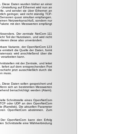
us. Diese Daten wurden bisher an einer
e Umstellung auf Ethernet wird nun an
elle, und sendet sie über Ethernet an
ich geringer, weil nicht ständig TCP-
 Sensoren quasi simultan empfangen.
 keinen Netzwerkanschluß, sondern nur
DP-Pakete mit den Messwerten empfängt
s Absenders. Der zentrale NetCom 111
cht Teil der Nutzdaten, und wird nicht
ortieren diese also unverändert.
ierbare Variante, der OpenNetCom 123
ermittelt die Quelle der Daten, formt
atensatz wird anschließend über die
 verarbeiten kann.
stellen mit der Zentrale, und leitet
 liefert auf dem entsprechenden Port
chieht jetzt ausschließlich durch die
en muss.
us. Diese Daten sollen gespeichert und
n). Wenn sich an bestimmten Messwerten
gehend benachrichtigt werden (Alarm).
ielle Schnittstelle eines OpenNetCom
via TCP oder UDP an den OpenNetCom
 (Ramdisk). Die aktuellen Parameter
nderen OpenNetCom abstimmen. Zum
. Der OpenNetCom kann den Erfolg
en Schnittstelle eine Wählverbindung